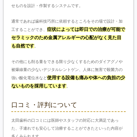
せものを設計・作製するシステムです。
通常であれば歯科技巧所に依頼するところをその場で設計・加
症状によっては即日での治療が可能で
工することができ、
セラミックのため金属アレルギーの心配がなく見た目
も自然です
。
その他にも削る量をできる限り少なくするためのダイアグノや
被爆線量の少ないデジタルレントゲン、人体に無害で殺菌力の
使用する設備も痛みや体への負担の少
強い酸化電位水など
ないものを採用しています
。
口コミ・評判について
太田歯科の口コミには医師やスタッフの対応に大満足であっ
た、子連れでも安心して治療することができたといった内容が
多くみられます。