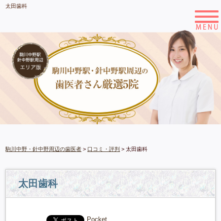
太田歯科
駒川中野・針中野周辺の歯医者
>
口コミ・評判
>
太田歯科
太田歯科
Pocket