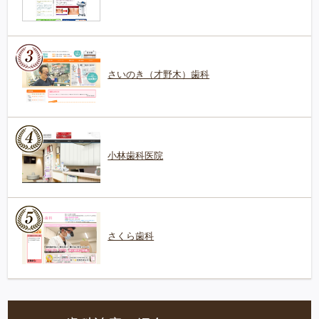
さいのき（才野木）歯科
小林歯科医院
さくら歯科