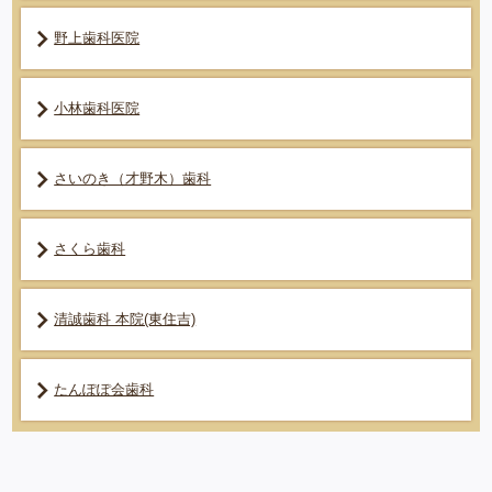
野上歯科医院
小林歯科医院
さいのき（才野木）歯科
さくら歯科
清誠歯科 本院(東住吉)
たんぽぽ会歯科