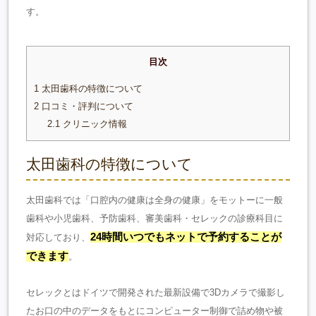
す。
目次
1
太田歯科の特徴について
2
口コミ・評判について
2.1
クリニック情報
太田歯科の特徴について
太田歯科では「口腔内の健康は全身の健康」をモットーに一般
歯科や小児歯科、予防歯科、審美歯科・セレックの診療科目に
24時間いつでもネットで予約することが
対応しており、
できます
。
セレックとはドイツで開発された最新設備で3Dカメラで撮影し
たお口の中のデータをもとにコンピューター制御で詰め物や被