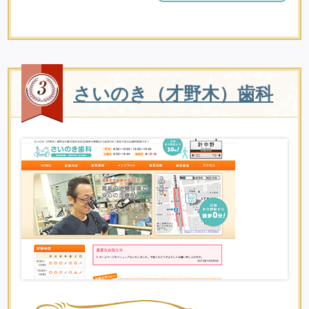
さいのき（才野木）歯科