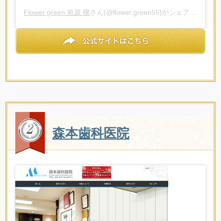
Flower green 前原 穣
さん(@flower.green55)がシェアした投稿 -
森本歯科医院