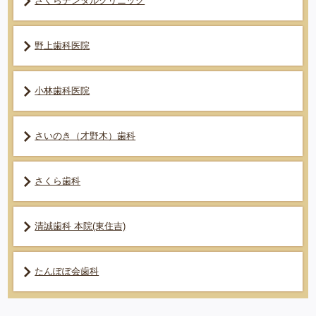
さくらデンタルクリニック
野上歯科医院
小林歯科医院
さいのき（才野木）歯科
さくら歯科
清誠歯科 本院(東住吉)
たんぽぽ会歯科