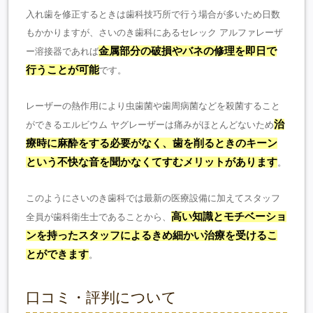
入れ歯を修正するときは歯科技巧所で行う場合が多いため日数
もかかりますが、さいのき歯科にあるセレック アルファレーザ
金属部分の破損やバネの修理を即日で
ー溶接器であれば
行うことが可能
です。
レーザーの熱作用により虫歯菌や歯周病菌などを殺菌すること
治
ができるエルビウム ヤグレーザーは痛みがほとんどないため
療時に麻酔をする必要がなく、歯を削るときのキーン
という不快な音を聞かなくてすむメリットがあります
。
このようにさいのき歯科では最新の医療設備に加えてスタッフ
高い知識とモチベーショ
全員が歯科衛生士であることから、
ンを持ったスタッフによるきめ細かい治療を受けるこ
とができます
。
口コミ・評判について