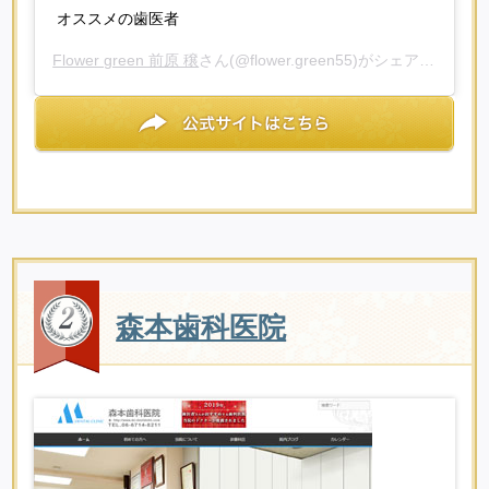
オススメの歯医者
Flower green 前原 穣
さん(@flower.green55)がシェアした投稿 -
森本歯科医院