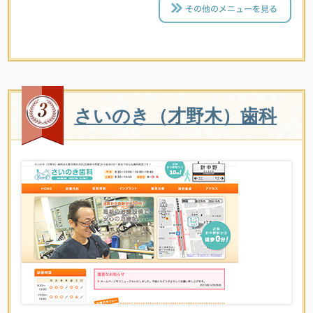
さいのき（才野木）歯科