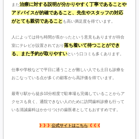
治療に対する説明が分かりやすく丁寧であることや
また
アドバイスが的確であること、先生やスタッフの対応
がとても親切であること
も高い満足度を得ています。
人によっては待ち時間が長かったという意見もありますが待合
落ち着いて待つことができ
室にテレビが設置されており
る、また予約が取りやすい
という口コミも多くあります。
仕事や学校などで平日に通うことが難しい人でも土日も診療を
おこなっている点が多くの顧客から高評価を得ています。
最寄り駅から徒歩10分程度で駐車場も完備していることからア
クセスも良く、通院できない人のために訪問歯科診療も行って
いる清誠歯科はかかりつけの歯医者としてもおすすめです。
》》》
公式サイトはこちら
《《《