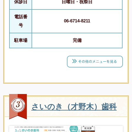
休診日
日曜日・祝祭日
電話番
06-6714-8211
号
駐車場
完備
さいのき（才野木）歯科