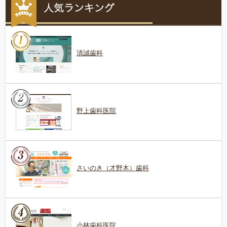
清誠歯科
野上歯科医院
さいのき（才野木）歯科
小林歯科医院